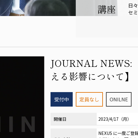
日々
講座
セミ
JOURNAL NEW
える影響について】
受付中
定員なし
ONILNE
開催日
2023/4/17（月）
NEXUS
に一度ご登