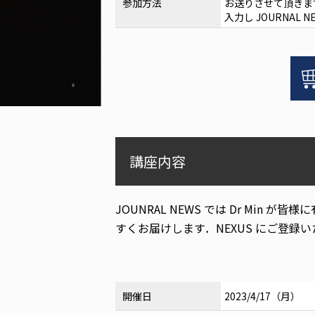
参加方法
お送りさせて頂きま
入力し
JOURNAL N
JOURNAL
NEWS:
【グ
ラ
フ
ト
サ
講座内容
イ
ズ
が
JOUNRAL NEWS
では
Dr Min
が皆様に
骨
増
すくお届けします．
NEXUS
にご登録い
生
に
与
え
開催日
2023/4/17（月）
る