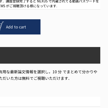
す．講座登録完了すると
NEXUS
で内蔵されてる動画パスワードを
EWS
がご視聴頂ける様になっています
.
Add to cart
有用な最新論文情報を選択し，
10
分
でまとめて分かりや
ただいた方は無料でご視聴いただけます．