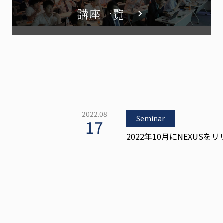
講座一覧
chevron_right
2022.08
Seminar
17
2022年10月にNEXUS