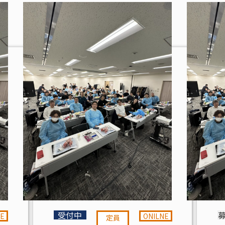
え
る
影
響
に
つ
い
て】
個
受付中
NE
ONILNE
定員