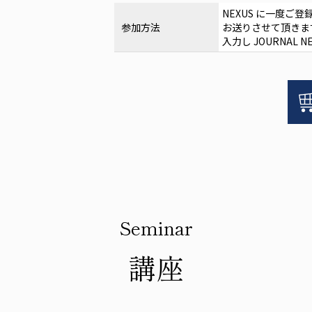
影
NEXUS
に一度ご登
響
参加方法
お送りさせて頂きま
に
入力し
JOURNAL N
つ
い
JOURNAL
て】
NEWS:
個
【グ
ラ
フ
ト
サ
イ
ズ
が
Seminar
骨
増
講座
生
に
与