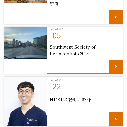
研修
chevron_right
2024.02
05
Southwest Society of
Periodontists 2024
chevron_right
2024.01
22
NEXUS 講師ご紹介
chevron_right