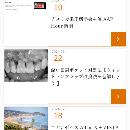
2024.05
10
アメリカ歯周病学会主催 AAP
Hour 講演
chevron_right
2024.02
22
深い歯周ポケット対処法【ウィッ
ドマンフラップ改良法を理解しょ
う 】
chevron_right
2024.02
18
ロサンゼルス All on X + VISTA