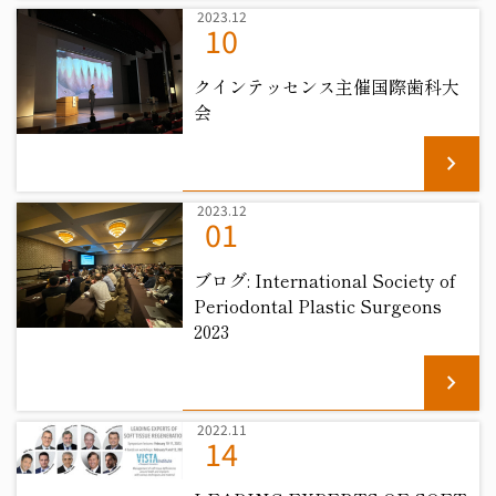
2023.12
10
クインテッセンス主催国際歯科大
会
chevron_right
2023.12
01
ブログ: International Society of
Periodontal Plastic Surgeons
2023
chevron_right
2022.11
14