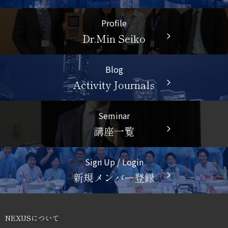
Profile
Dr.Min Seiko
arrow_forward_ios
Blog
Activity Journals
arrow_forward_ios
Seminar
講座一覧
arrow_forward_ios
Sign Up / Login
新規メンバー登録
arrow_forward_ios
NEXUSについて