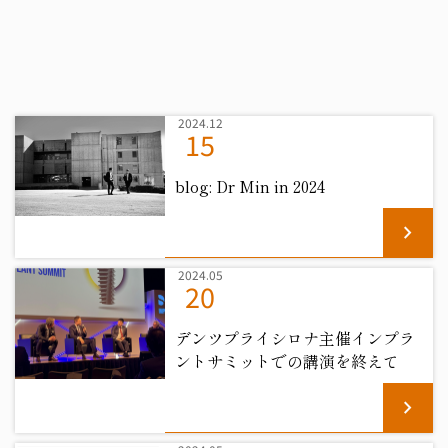
2024.12
15
blog: Dr Min in 2024
chevron_right
2024.05
20
デンツプライシロナ主催インプラ
ントサミットでの講演を終えて
chevron_right