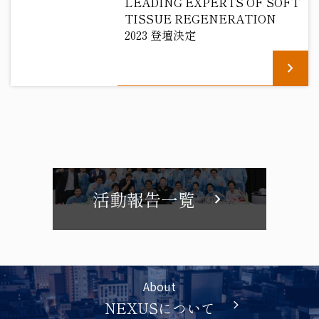
LEADING EXPERTS OF SOFT
TISSUE REGENERATION
2023 登壇決定
chevron_right
活動報告一覧
chevron_right
About
NEXUSについて
arrow_forward_ios