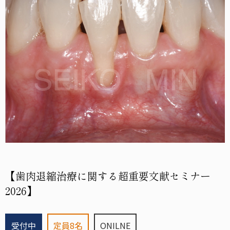
【歯肉退縮治療に関する超重要文献セミナー
2026】
受付中
定員
8
名
ONILNE