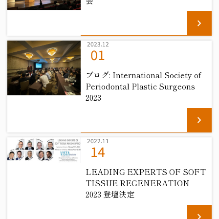
会
chevron_right
2023.12
01
ブログ: International Society of
Periodontal Plastic Surgeons
2023
chevron_right
2022.11
14
LEADING EXPERTS OF SOFT
TISSUE REGENERATION
2023 登壇決定
chevron_right