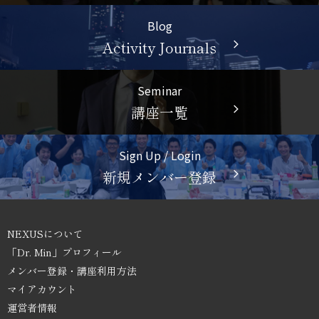
Blog
Activity Journals
arrow_forward_ios
Seminar
講座一覧
arrow_forward_ios
Sign Up / Login
新規メンバー登録
arrow_forward_ios
NEXUSについて
「Dr. Min」プロフィール
メンバー登録・講座利用方法
マイアカウント
運営者情報