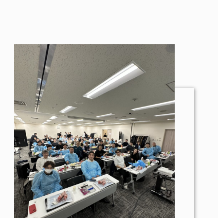
文
献
セ
ミ
ナ
ー
2026】
個