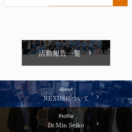
活動報告一覧
chevron_right
About
NEXUSについて
arrow_forward_ios
Profile
Dr.Min Seiko
arrow_forward_ios