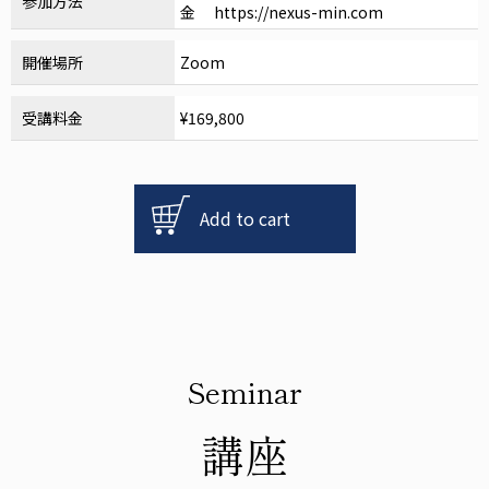
参加方法
金 https://nexus-min.com
開催場所
Zoom
受講料金
¥169,800
【歯
肉
Add to cart
退
縮
治
療
に
関
す
Seminar
る
超
講座
重
要