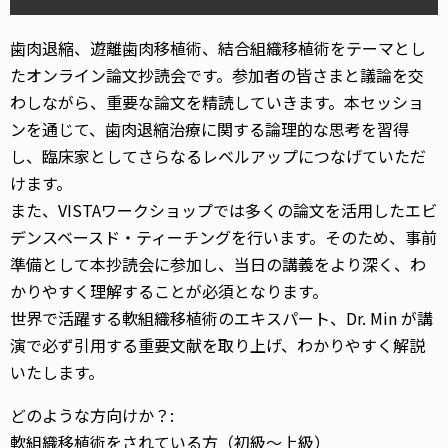
す
る
歯肉退縮、遊離歯肉移植術、結合組織移植術をテーマとし
超
重
たオンライン論文抄読会です。参加者の皆さまと議論を交
要
わしながら、重要な論文を精読していきます。本セッショ
文
ンを通じて、歯肉退縮治療に関する論理的な思考を習得
献
し、臨床家としてさらなるレベルアップにつなげていただ
セ
けます。
ミ
また、VISTAワークショップでは多くの論文を活用したエビ
ナ
ー
デンスベースド・ティーチングを行います。そのため、事前
2026】
準備として本抄読会に参加し、当日の講義をより深く、わ
個
かりやすく理解することが必須となります。
世界で活躍する軟組織移植術のエキスパート、Dr. Min が講
演で必ず引用する重要文献を取り上げ、わかりやすく解説
いたします。
どのような方向けか？:
軟組織移植術をされている方（初級～上級）